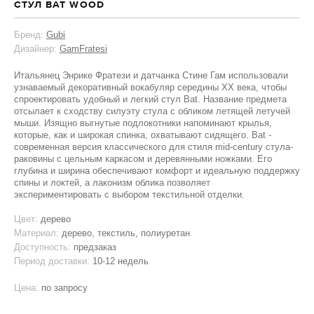
СТУЛ BAT WOOD
Бренд:
Gubi
Дизайнер:
GamFratesi
Итальянец Энрике Фратези и датчанка Стине Гам использовали
узнаваемый декоративный вокабуляр середины XX века, чтобы
спроектировать удобный и легкий стул Bat. Название предмета
отсылает к сходству силуэту стула с обликом летящей летучей
мыши. Изящно выгнутые подлокотники напоминают крылья,
которые, как и широкая спинка, охватывают сидящего. Bat -
современная версия классического для стиля mid-century стула-
раковины с цельным каркасом и деревянными ножками. Его
глубина и ширина обеспечивают комфорт и идеальную поддержку
спины и локтей, а лаконизм облика позволяет
экспериментировать с выбором текстильной отделки.
Цвет:
дерево
Материал:
дерево, текстиль, полиуретан
Доступность:
предзаказ
Период доставки:
10-12 недель
Цена:
по запросу