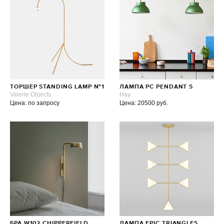
ТОРШЕР STANDING LAMP №1
ЛАМПА PC PENDANT S
Valerie Objects
Hay
Цена: по запросу
Цена: 20500 руб.
БРА W102 CHIPPERFIELD
ЛАМПА EPIC TRIANGLES