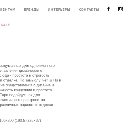
ИЕНТАМ
БРЕНДЫ
ИНТЕРЬЕРЫ
КОНТАКТЫ
SALE
придуманных для одноименного
печатления дизайнеров от
сюда - простота и строгость
и отделке. По замыслу Neri & Hu в
ие представления о дизайне и
жность концепции и простота
Capo подойдут как для
алистичного пространства.
 различных вариантах отделки.
 180х200 (190,5×225×87)