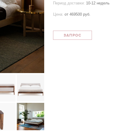
Период доставки:
10-12 недель
Цена:
от
469500 руб.
ЗАПРОС