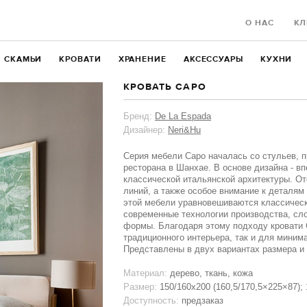
О НАС
КЛ
СКАМЬИ
КРОВАТИ
ХРАНЕНИЕ
АКСЕССУАРЫ
КУХНИ
КРОВАТЬ CAPO
Бренд:
De La Espada
Дизайнер:
Neri&Hu
Серия мебели Capo началась со стульев, 
ресторана в Шанхае. В основе дизайна - в
классической итальянской архитектуры. От
линий, а также особое внимание к деталям 
этой мебели уравновешиваются классическ
современные технологии производства, сло
формы. Благодаря этому подходу кровати 
традиционного интерьера, так и для миним
Представлены в двух вариантах размера и
Материал:
дерево, ткань, кожа
Размер:
150/160х200 (160,5/170,5×225×87);
Доступность:
предзаказ