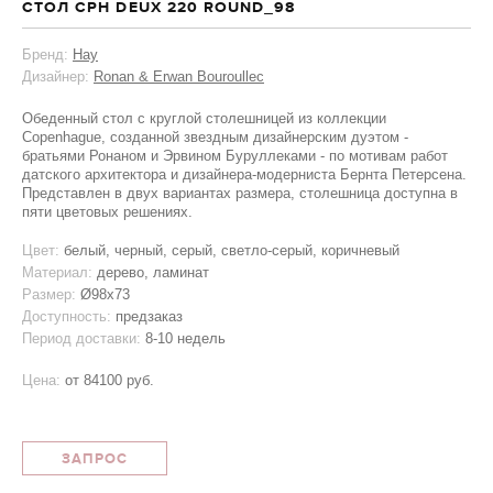
СТОЛ CPH DEUX 220 ROUND_98
Бренд:
Hay
Дизайнер:
Ronan & Erwan Bouroullec
Обеденный стол с круглой столешницей из коллекции
Copenhague, созданной звездным дизайнерским дуэтом -
братьями Ронаном и Эрвином Буруллеками - по мотивам работ
датского архитектора и дизайнера-модерниста Бернта Петерсена.
Представлен в двух вариантах размера, столешница доступна в
пяти цветовых решениях.
Цвет:
белый, черный, серый, светло-серый, коричневый
Материал:
дерево, ламинат
Размер:
Ø98х73
Доступность:
предзаказ
Период доставки:
8-10 недель
Цена:
от
84100 руб.
ЗАПРОС