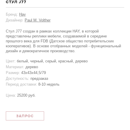
СТУЛ J77
Бренд:
Hay
Дизайнер:
Paul M. Volther
Стул J77 создан в рамках коллекции HAY, в которой
представлены реплики мебели, создаваемой в середине
прошлого века для FDB (Датское общество потребительских
кооперативов). В основе отобранных моделей - функциональный
дизайн и демократичное производство.
Цвет:
белый, черный, серый, красный, дерево
Материал:
дерево
Размер:
43x43x44,5/79
Доступность:
предзаказ
Период доставки:
8-10 недель
Цена:
25200 руб.
ЗАПРОС