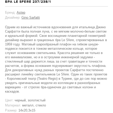
БРА LE SFERE 237/238/1
Бренд:
Astep
Дизайнер:
Gino Sarfatti
Одним из важный источников вдохновения для итальянца Джино
Сарфатти была полная луна, с ее мягким молочно-белым светом
и идеальной формой. Свое восхищение планетарной геометрией
дизайнер выразил в грациозных бра Le Sfere, спроектированных в
1959 году. Матовый шарообразный плафон на гибком шнуре-
подвесе покоится в тонком металлическом кольце, которое
служит основанием светильника. Красота решения не только в
его минимализме, но и в остроумии инженерной задумки -
стеклянный шар держится лишь за счет гравитации и точности
расчетов, а форма основания подчеркивает округлость плафона.
Для декоративных нужд разных проектов Сарфатти постепенно
расширил линейку светильников Le Sfere. Один из таких проектов
- Королевский театр (Teatro Regio) в Турине, где до сих пор можно
увидеть оригинальные модели из коллекции в разнообразных
вариациях - от строгих бра-одиночек до световых колонн и
каскадов.
Цвет:
черный, золотистый
Материал:
металл, стекло
Размер:
14x20,3x15