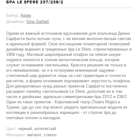
БРА LE SFERE 237/238/2
Бренд:
Astep
Дизайнер:
Gino Sarfatti
Одним из важный источников вдохновения для итальянца Джино
Сарфатти была полная луна, с ее мягким молочно-белым светом
и идеальной формой. Свое восхищение планетарной геометрией
дизайнер выразил в грациозных бра Le Sfere, спроектированных в
1959 году. Матовый шарообразный плафон на гибком шнуре-
подвесе покоится в тонком металлическом кольце, которое
служит основанием светильника. Красота решения не только в
его минимализме, но и в остроумии инженерной задумки -
стеклянный шар держится лишь за счет гравитации и точности
расчетов, а форма основания подчеркивает округлость плафона.
Для декоративных нужд разных проектов Сарфатти постепенно
расширил линейку светильников Le Sfere, дополнив ее в том
числе и двойными, идеально симметричными бра 237/2 и 238/2.
Один из таких проектов - Королевский театр (Teatro Regio) в
Турине, где до сих пор можно увидеть оригинальные модели из
коллекции в разнообразных вариациях - от строгих бра до
световых колонн и каскадов.
Цвет:
черный, золотистый
Материал:
металл, стекло