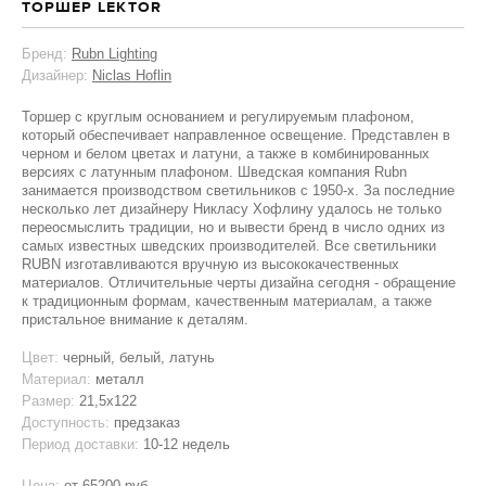
ТОРШЕР LEKTOR
Бренд:
Rubn Lighting
Дизайнер:
Niclas Hoflin
Торшер с круглым основанием и регулируемым плафоном,
который обеспечивает направленное освещение. Представлен в
черном и белом цветах и латуни, а также в комбинированных
версиях с латунным плафоном. Шведская компания Rubn
занимается производством светильников с 1950-х. За последние
несколько лет дизайнеру Никласу Хофлину удалось не только
переосмыслить традиции, но и вывести бренд в число одних из
самых известных шведских производителей. Все светильники
RUBN изготавливаются вручную из высококачественных
материалов. Отличительные черты дизайна сегодня - обращение
к традиционным формам, качественным материалам, а также
пристальное внимание к деталям.
Цвет:
черный, белый, латунь
Материал:
металл
Размер:
21,5х122
Доступность:
предзаказ
Период доставки:
10-12 недель
Цена:
от
65200 руб.