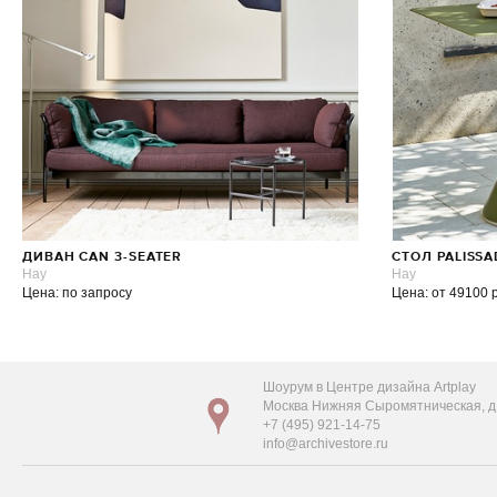
ДИВАН CAN 3-SEATER
СТОЛ PALISS
Hay
Hay
Цена: по запросу
Цена: от 49100 
Шоурум в Центре дизайна Artplay
Москва Нижняя Сыромятническая, д. 
+7 (495) 921-14-75
info@archivestore.ru