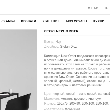
О НАС
КЛ
СКАМЬИ
КРОВАТИ
ХРАНЕНИЕ
АКСЕССУАРЫ
КУХНИ
СТОЛ NEW ORDER
Бренд:
Hay
Дизайнер:
Stefan Diez
Коллекция New Order предлагает новаторск
в офисе или дома. Минималистский дизайн
использовать этот стол не только в рабоче
но и в домашнем интерьере. Кроме того, о
многофункционального рабочего пространст
хранения New Order. Основание выполнено 
зеленый, красный, желтый), столешница – 
в пяти размерах и цветовых решениях.
Цвет:
черный, серый, темно-серый, зелены
Материал:
металл, дерево, линолеум
Размер:
150x75; 200x90; 200x100; 250x100;
Доступность:
предзаказ