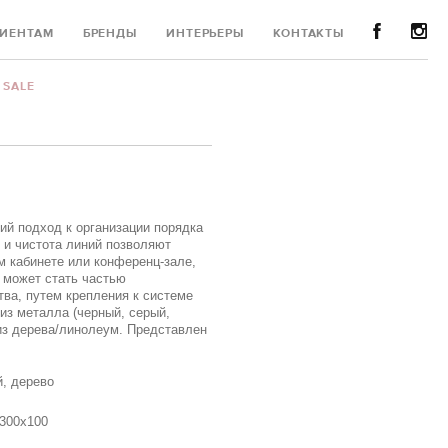
ИЕНТАМ
БРЕНДЫ
ИНТЕРЬЕРЫ
КОНТАКТЫ
SALE
ий подход к организации порядка
 и чистота линий позволяют
м кабинете или конференц-зале,
н может стать частью
ва, путем крепления к системе
из металла (черный, серый,
из дерева/линолеум. Представлен
й, дерево
 300x100