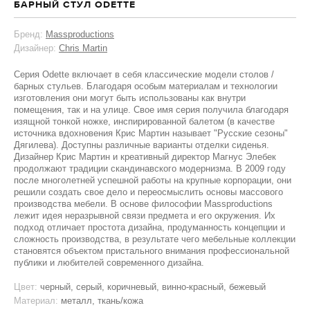
БАРНЫЙ СТУЛ ODETTE
Бренд:
Massproductions
Дизайнер:
Chris Martin
Серия Odette включает в себя классические модели столов /
барных стульев. Благодаря особым материалам и технологии
изготовления они могут быть использованы как внутри
помещения, так и на улице. Свое имя серия получила благодаря
изящной тонкой ножке, инспирированной балетом (в качестве
источника вдохновения Крис Мартин называет "Русские сезоны"
Дягилева). Доступны различные варианты отделки сиденья.
Дизайнер Крис Мартин и креативный директор Магнус Элебек
продолжают традиции скандинавского модернизма. В 2009 году
после многолетней успешной работы на крупные корпорации, они
решили создать свое дело и переосмыслить основы массового
производства мебели. В основе философии Massproductions
лежит идея неразрывной связи предмета и его окружения. Их
подход отличает простота дизайна, продуманность концепции и
сложность производства, в результате чего мебельные коллекции
становятся объектом пристального внимания профессиональной
публики и любителей современного дизайна.
Цвет:
черный, серый, коричневый, винно-красный, бежевый
Материал:
металл, ткань/кожа