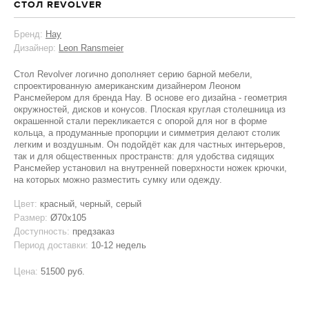
СТОЛ REVOLVER
Бренд:
Hay
Дизайнер:
Leon Ransmeier
Стол Revolver логично дополняет серию барной мебели,
спроектированную американским дизайнером Леоном
Рансмейером для бренда Hay. В основе его дизайна - геометрия
окружностей, дисков и конусов. Плоская круглая столешница из
окрашенной стали перекликается с опорой для ног в форме
кольца, а продуманные пропорции и симметрия делают столик
легким и воздушным. Он подойдёт как для частных интерьеров,
так и для общественных пространств: для удобства сидящих
Рансмейер установил на внутренней поверхности ножек крючки,
на которых можно разместить сумку или одежду.
Цвет:
красный, черный, серый
Размер:
Ø70x105
Доступность:
предзаказ
Период доставки:
10-12 недель
Цена:
51500 руб.