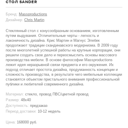
СТОЛ SANDER
Бренд:
Massproductions
Дизайнер:
Chris Martin
Стеклянный стол с конусообразным основанием, изготовленным
путем выдувания. Отличительные черты - легкость и
лаконичность дизайна. Крис Мартин и Магнус Элебек
продолжают традиции скандинавского модернизма. В 2009 году
после многолетней успешной работы на крупные корпорации, они
решили создать свое дело и переосмыслить основы массового
производства мебели. В основе философии Massproductions
лежит идея неразрывной связи предмета и его окружения. Их
подход отличает простота дизайна, продуманность концепции и
сложность производства, в результате чего мебельные коллекции
становятся объектом пристального внимания профессиональной
публики и любителей современного дизайна.
Материал:
стекло, провод ПВС/цветной провод
Размер:
48x40
Доступность:
предзаказ
Период доставки:
10-12 недель
Цена:
168000 руб.