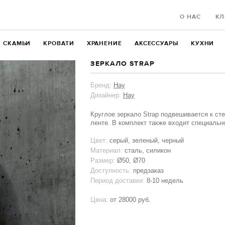
О НАС
КЛ
СКАМЬИ
КРОВАТИ
ХРАНЕНИЕ
АКСЕССУАРЫ
КУХНИ
ЗЕРКАЛО STRAP
Бренд:
Hay
Дизайнер:
Hay
Круглое зеркало Strap подвешивается к ст
ленте. В комплект также входит специальн
Цвет:
серый, зеленый, черный
Материал:
сталь, силикон
Размер:
Ø50, Ø70
Доступность:
предзаказ
Период доставки:
8-10 недель
Цена:
от
28000 руб.