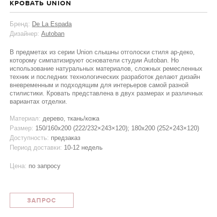
КРОВАТЬ UNION
Бренд:
De La Espada
Дизайнер:
Autoban
В предметах из серии Union слышны отголоски стиля ар-деко,
которому симпатизируют основатели студии Autoban. Но
использование натуральных материалов, сложных ремесленных
техник и последних технологических разработок делают дизайн
вневременным и подходящим для интерьеров самой разной
стилистики. Кровать представлена в двух размерах и различных
вариантах отделки.
Материал:
дерево, ткань/кожа
Размер:
150/160x200 (222/232×243×120); 180x200 (252×243×120)
Доступность:
предзаказ
Период доставки:
10-12 недель
Цена:
по запросу
ЗАПРОС