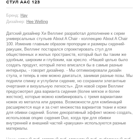
СТУЛ AAC 123
Бренд:
Hay
Дизайнер:
Hee Welling
Датский дизайнер Хи Веллинг разработал дополнение к серии
универсальных стульев About A Chair - коллекцию About A Chair
100. Изменив главным образом пропорции и размеры сидений-
ракушек, Веллинг постарался спроектировать стул для
общественных и жилых пространств, который был бы таким же
удобным, широким и глубоким, как кресло. «Нашей целью было
создать продукт, который легко вписался бы в самые разные
интерьеры, - говорит дизайнер. - Мы оптимизировали дизайн
стула, и теперь в нем можно двигаться, занимая разные позы. Мы
подняли спинку и углубили сидение, но сохранили элегантные
очертания и визуальную легкость». Для новой серии Веллинг
предусмотрел два варианта сидения (более мягкое и более
жесткое), которые можно комбинировать с тремя вариантами
ножек из металла или дерева. Возможности для комбинаций
расширяются еще и за счет множества вариантов ткани и кожи
для обивки сидений. Более декоративный эффект можно создать,
использовав опцию сидения Duo, когда при для обивки
внутренней и внешней частей «ракушки» используются разные
материалы.