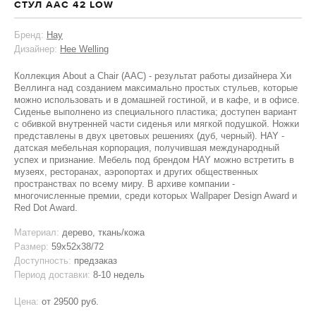
СТУЛ AAC 42 LOW
Бренд:
Hay
Дизайнер:
Hee Welling
Коллекция Аbout a Chair (AAC) - результат работы дизайнера Хи
Веллинга над созданием максимально простых стульев, которые
можно использовать и в домашней гостиной, и в кафе, и в офисе.
Сиденье выполнено из специального пластика; доступен вариант
с обивкой внутренней части сиденья или мягкой подушкой. Ножки
представлены в двух цветовых решениях (дуб, черный). HAY -
датская мебельная корпорация, получившая международный
успех и признание. Мебель под брендом HAY можно встретить в
музеях, ресторанах, аэропортах и других общественных
пространствах по всему миру. В архиве компании -
многочисленные премии, среди которых Wallpaper Design Award и
Red Dot Award.
Материал:
дерево, ткань/кожа
Размер:
59x52x38/72
Доступность:
предзаказ
Период доставки:
8-10 недель
Цена:
от
29500 руб.