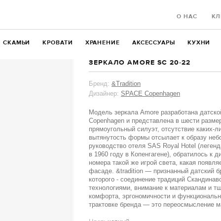
О НАС
КЛ
СКАМЬИ
КРОВАТИ
ХРАНЕНИЕ
АКСЕССУАРЫ
КУХНИ
ЗЕРКАЛО AMORE SC 20-22
Бренд:
&Tradition
Дизайнер:
SPACE Copenhagen
Модель зеркала Amore разработана датск
Copenhagen и представлена в шести разме
прямоугольный силуэт, отсутствие каких-ли
вытянутость формы отсылает к образу небо
руководство отеля SAS Royal Hotel (легенд
в 1960 году в Копенгагене), обратилось к 
номера такой же игрой света, какая появля
фасаде. &tradition — признанный датский 
которого - соединение традиций Скандинав
технологиями, внимание к материалам и т
комфорта, эргономичности и функциональн
трактовке бренда — это переосмысление м