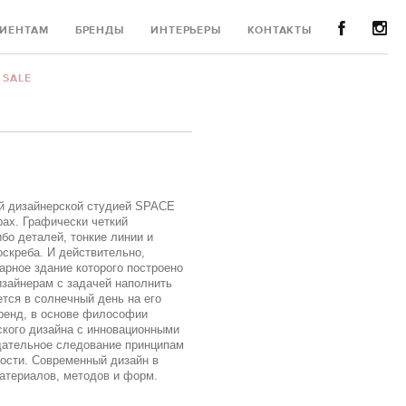
ИЕНТАМ
БРЕНДЫ
ИНТЕРЬЕРЫ
КОНТАКТЫ
SALE
ой дизайнерской студией SPACE
рах. Графически четкий
бо деталей, тонкие линии и
скреба. И действительно,
арное здание которого построено
дизайнерам с задачей наполнить
ется в солнечный день на его
бренд, в основе философии
ского дизайна с инновационными
щательное следование принципам
ости. Современный дизайн в
атериалов, методов и форм.