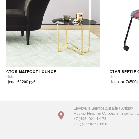
СТОЛ MATEGOT LOUNGE
СТУЛ BEETLE
Gubi
Gubi
Цена: 58200 руб.
Цена: от 74500 
Шоурум в Центре дизайна Artplay
Москва Нижняя Сыромятническая, д. 
+7 (495) 921-14-75
info@archivestore.ru