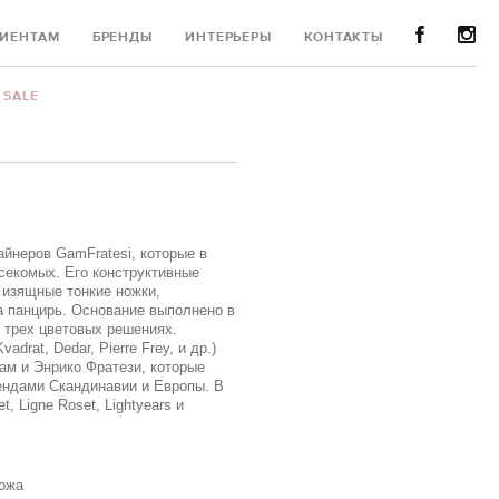
ИЕНТАМ
БРЕНДЫ
ИНТЕРЬЕРЫ
КОНТАКТЫ
SALE
айнеров GamFratesi, которые в
секомых. Его конструктивные
 изящные тонкие ножки,
а панцирь. Основание выполнено в
 трех цветовых решениях.
adrat, Dedar, Pierre Frey, и др.)
Гам и Энрико Фратези, которые
ндами Скандинавии и Европы. В
t, Ligne Roset, Lightyears и
кожа