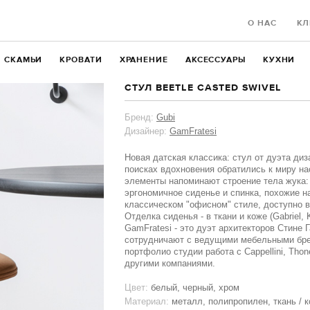
О НАС
КЛ
СКАМЬИ
КРОВАТИ
ХРАНЕНИЕ
АКСЕССУАРЫ
КУХНИ
СТУЛ BEETLE CASTED SWIVEL
Бренд:
Gubi
Дизайнер:
GamFratesi
Новая датская классика: стул от дуэта диз
поисках вдохновения обратились к миру на
элементы напоминают строение тела жука:
эргономичное сиденье и спинка, похожие н
классическом "офисном" стиле, доступно в
Отделка сиденья - в ткани и коже (Gabriel, Kv
GamFratesi - это дуэт архитекторов Стине 
сотрудничают с ведущими мебельными бре
портфолио студии работа с Cappellini, Thone
другими компаниями.
Цвет:
белый, черный, хром
Материал:
металл, полипропилен, ткань / 