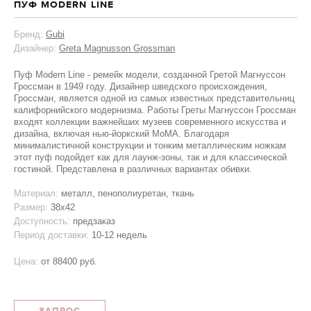
ПУФ MODERN LINE
Бренд:
Gubi
Дизайнер:
Greta Magnusson Grossman
Пуф Modern Line - ремейк модели, созданной Гретой Магнуссон
Гроссман в 1949 году. Дизайнер шведского происхождения,
Гроссман, является одной из самых известных представительниц
калифорнийского модернизма. Работы Греты Магнуссон Гроссман
входят коллекции важнейших музеев современного искусства и
дизайна, включая нью-йоркский MoMA. Благодаря
минималистичной конструкции и тонким металлическим ножкам
этот пуф подойдет как для лаунж-зоны, так и для классической
гостиной. Представлена в различных вариантах обивки.
Материал:
металл, пенополиуретан, ткань
Размер:
38x42
Доступность:
предзаказ
Период доставки:
10-12 недель
Цена:
от
88400 руб.