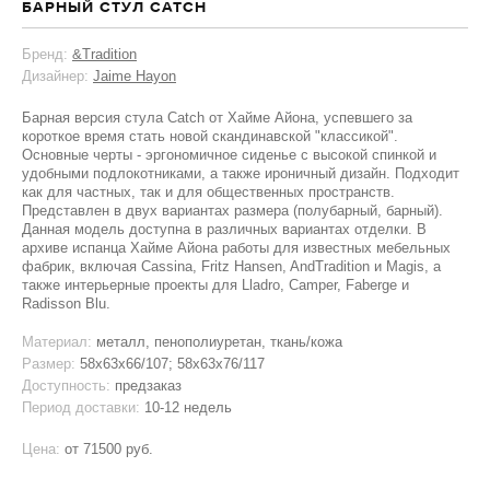
БАРНЫЙ СТУЛ CATCH
Бренд:
&Tradition
Дизайнер:
Jaime Hayon
Барная версия стула Catch от Хайме Айона, успевшего за
короткое время стать новой скандинавской "классикой".
Основные черты - эргономичное сиденье с высокой спинкой и
удобными подлокотниками, а также ироничный дизайн. Подходит
как для частных, так и для общественных пространств.
Представлен в двух вариантах размера (полубарный, барный).
Данная модель доступна в различных вариантах отделки. В
архиве испанца Хайме Айона работы для известных мебельных
фабрик, включая Cassina, Fritz Hansen, AndTradition и Magis, а
также интерьерные проекты для Lladro, Camper, Faberge и
Radisson Blu.
Материал:
металл, пенополиуретан, ткань/кожа
Размер:
58х63х66/107; 58х63х76/117
Доступность:
предзаказ
Период доставки:
10-12 недель
Цена:
от
71500 руб.