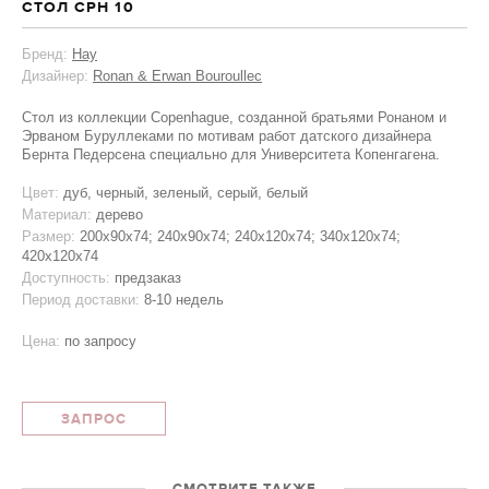
СТОЛ CPH 10
Бренд:
Hay
Дизайнер:
Ronan & Erwan Bouroullec
Стол из коллекции Copenhague, созданной братьями Ронаном и
Эрваном Буруллеками по мотивам работ датского дизайнера
Бернта Педерсена специально для Университета Копенгагена.
Цвет:
дуб, черный, зеленый, серый, белый
Материал:
дерево
Размер:
200x90x74; 240x90x74; 240x120x74; 340x120x74;
420x120x74
Доступность:
предзаказ
Период доставки:
8-10 недель
Цена:
по запросу
ЗАПРОС