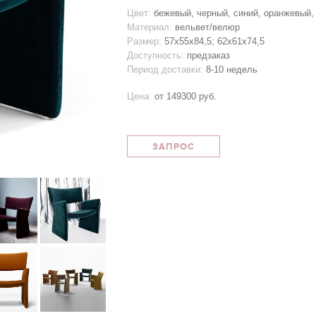
Цвет:
бежевый, черный, синий, оранжевый,
Материал:
вельвет/велюр
Размер:
57х55х84,5; 62х61х74,5
Доступность:
предзаказ
Период доставки:
8-10 недель
Цена:
от
149300 руб.
ЗАПРОС