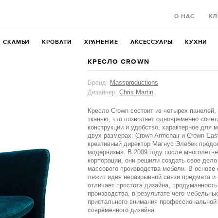
О НАС
КЛ
СКАМЬИ
КРОВАТИ
ХРАНЕНИЕ
АКСЕССУАРЫ
КУХНИ
КРЕСЛО CROWN
Бренд:
Massproductions
Дизайнер:
Chris Martin
Кресло Crown состоит из четырех панелей,
тканью, что позволяет одновременно сочет
конструкции и удобство, характерное для 
двух размерах: Crown Armchair и Crown Eas
креативный директор Магнус Элебек продо
модернизма. В 2009 году после многолетн
корпорации, они решили создать свое дел
массового производства мебели. В основе
лежит идея неразрывной связи предмета и 
отличает простота дизайна, продуманность
производства, в результате чего мебельны
пристального внимания профессиональной
современного дизайна.