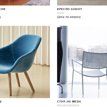
CHE
КРЕСЛО GODOT
Audo
у
Цена: по запросу
2
СТУЛ JIG MESH
Massproductions