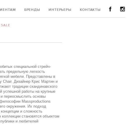
ИЕНТАМ
БРЕНДЫ
ИНТЕРЬЕРЫ
КОНТАКТЫ
SALE
 обитых специальной стрейч-
ать предельную легкость
мягкой мебели. Представлены в
y Chair. Дизайнер Крис Мартин и
лжают традиции скандинавского
ей успешной работы на крупные
о и переосмыслить основы
 философии Massproductions
его окружения. Их подход
 концепции и сложность
е коллекции становятся объектом
 публики и любителей