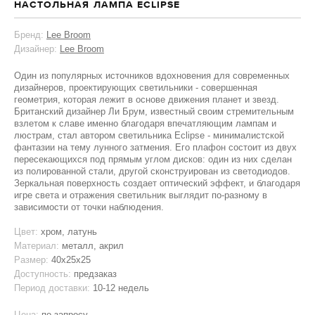
НАСТОЛЬНАЯ ЛАМПА ECLIPSE
Бренд:
Lee Broom
Дизайнер:
Lee Broom
Один из популярных источников вдохновения для современных
дизайнеров, проектирующих светильники - совершенная
геометрия, которая лежит в основе движения планет и звезд.
Британский дизайнер Ли Брум, известный своим стремительным
взлетом к славе именно благодаря впечатляющим лампам и
люстрам, стал автором светильника Eclipse - минималистской
фантазии на тему лунного затмения. Его плафон состоит из двух
пересекающихся под прямым углом дисков: один из них сделан
из полированной стали, другой сконструирован из светодиодов.
Зеркальная поверхность создает оптический эффект, и благодаря
игре света и отражения светильник выглядит по-разному в
зависимости от точки наблюдения.
Цвет:
хром, латунь
Материал:
металл, акрил
Размер:
40x25x25
Доступность:
предзаказ
Период доставки:
10-12 недель
Цена:
по запросу