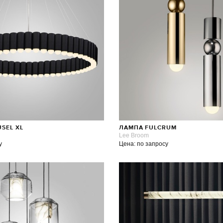
SEL XL
ЛАМПА FULCRUM
Lee Broom
у
Цена: по запросу