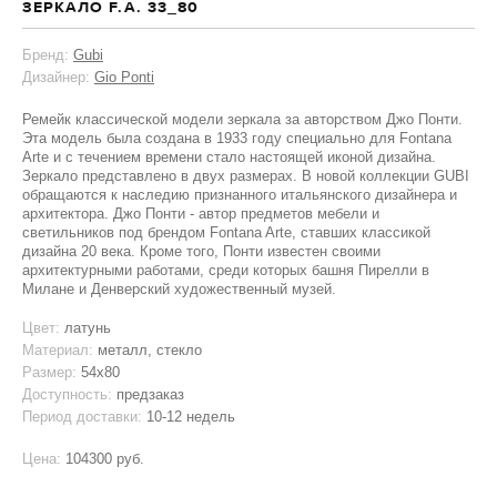
ЗЕРКАЛО F.A. 33_80
Бренд:
Gubi
Дизайнер:
Gio Ponti
Ремейк классической модели зеркала за авторством Джо Понти.
Эта модель была создана в 1933 году специально для Fontana
Arte и с течением времени стало настоящей иконой дизайна.
Зеркало представлено в двух размерах. В новой коллекции GUBI
обращаются к наследию признанного итальянского дизайнера и
архитектора. Джо Понти - автор предметов мебели и
светильников под брендом Fontana Arte, ставших классикой
дизайна 20 века. Кроме того, Понти известен своими
архитектурными работами, среди которых башня Пирелли в
Милане и Денверский художественный музей.
Цвет:
латунь
Материал:
металл, стекло
Размер:
54х80
Доступность:
предзаказ
Период доставки:
10-12 недель
Цена:
104300 руб.