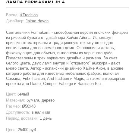
ЛАМПА FORMAKAMI JH 4
Бренд:
&Tradition
Дизайнер:
Jaime Hayon
Светильники Formakami - своеобразная версия японских фонарей
из рисовой бумаги от дизайнера Хайме Айона. Используя
привычные материалы и традиционную технику он создал
светильники для современного дома. Основание и деталь,
фиксирующая два объема, выполнены из черненого дуба.
Представлены в трех вариантах дизайна и размера. За счет
белого цвета, двух ламп внутри и "открытого" абажура - дают
много света. Автор - испанский дизайнер Хайме Айон, в архиве
которого работы для известных мебельных фабрик, включая
Cassina, Fritz Hansen, AndTradition и Magis, а также интерьерные
проекты для Lladro, Camper, Faberge и Radisson Blu.
Цвет:
белый
Материал:
бумага, дерево
Размер:
Ø50х48
Доступность:
в наличии
Период доставки:
1 день
Цена:
25400 руб.