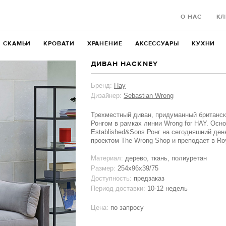
О НАС
КЛ
СКАМЬИ
КРОВАТИ
ХРАНЕНИЕ
АКСЕССУАРЫ
КУХНИ
ДИВАН HACKNEY
Бренд:
Hay
Дизайнер:
Sebastian Wrong
Трехместный диван, придуманный британс
Ронгом в рамках линии Wrong for HAY. Оcн
Established&Sons Ронг на сегодняшний де
проектом The Wrong Shop и преподает в Roya
Материал:
дерево, ткань, полиуретан
Размер:
254х96х39/75
Доступность:
предзаказ
Период доставки:
10-12 недель
Цена:
по запросу