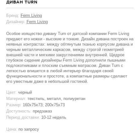
ДИВАН TURN
Бренд:
Ferm Living
Дизайнер:
Ferm Living
Особое изящество дивану Turn от датской компании Ferm Living
придают его ножки - высокие и тонкие. Дизайн дивана построен на
неявных контрастах: между обтянутым тканью корпусом дивана и
черным металлическим каркасом, между строгой геометрией
внешней части и мягкими закруглениями внутренней. Щедрое
глубокое сидение дизайнеры Ferm Living дополнили пышными
подлокотниками и плоским съемным матрасом. Диван Turn с
легкостью впишется в любой интерьер благодаря своей
функциональности и простоте, а компактные размеры сделают
его уместным даже в небольшой гостиной.
Цвет:
черный
Материал:
текстиль, металл, полиуретан
Размер:
160x75x73; 200x75x73
Доступность:
предзаказ
Период доставки:
10-12 недель
Цена:
по запросу