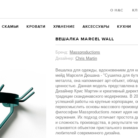
О НАС
КЛ
СКАМЬИ
КРОВАТИ
ХРАНЕНИЕ
АКСЕССУАРЫ
КУХНИ
ВЕШАЛКА MARCEL WALL
Бренд:
Massproductions
Дизайнер:
Chris Martin
Вешалка для одежды, вдохновением для ко
мейд Марселя Дюшана - "Сушилка для буты
металла, она напоминает арт-объект, обл
ценностью. Данная модель представлена в
Дизайнер Крис Мартин и креативный дирек
традиции скандинавского модернизма. В 20
успешной работы на крупные корпорации, о
переосмыслить основы массового производ
философии Massproductions лежит идея не
окружения. Их подход отличает простота д
и сложность производства, в результате ч
становятся объектом пристального вниман
любителей современного дизайна.