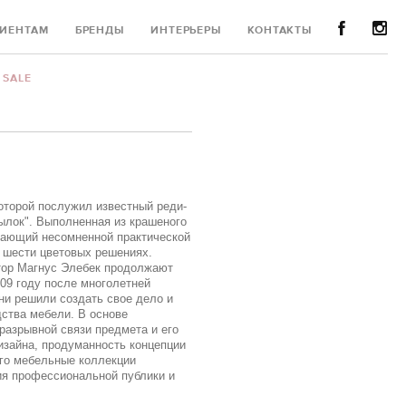
ИЕНТАМ
БРЕНДЫ
ИНТЕРЬЕРЫ
КОНТАКТЫ
SALE
торой послужил известный реди-
лок". Выполненная из крашеного
адающий несомненной практической
 шести цветовых решениях.
тор Магнус Элебек продолжают
09 году после многолетней
ни решили создать свое дело и
ства мебели. В основе
разрывной связи предмета и его
изайна, продуманность концепции
его мебельные коллекции
ия профессиональной публики и