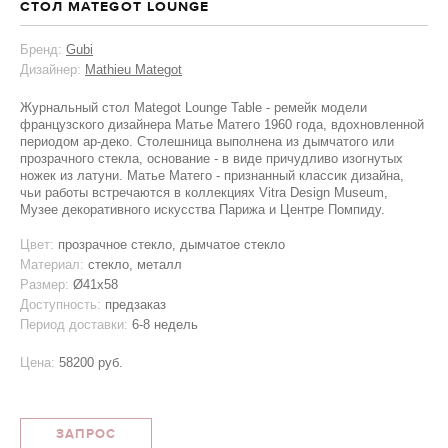
СТОЛ MATEGOT LOUNGE
Бренд:
Gubi
Дизайнер:
Mathieu Mategot
Журнальный стол Mategot Lounge Table - ремейк модели
французского дизайнера Матье Матего 1960 года, вдохновленной
периодом ар-деко. Столешница выполнена из дымчатого или
прозрачного стекла, основание - в виде причудливо изогнутых
ножек из латуни. Матье Матего - признанный классик дизайна,
чьи работы встречаются в коллекциях Vitra Design Museum,
Музее декоративного искусства Парижа и Центре Помпиду.
Цвет:
прозрачное стекло, дымчатое стекло
Материал:
стекло, металл
Размер:
Ø41x58
Доступность:
предзаказ
Период доставки:
6-8 недель
Цена:
58200 руб.
ЗАПРОС