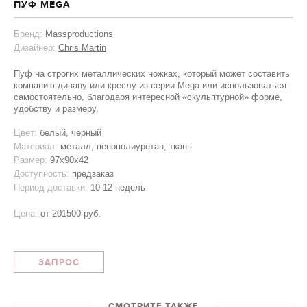
ПУФ MEGA
Бренд:
Massproductions
Дизайнер:
Chris Martin
Пуф на строгих металлических ножках, который может составить
компанию дивану или креслу из серии Mega или использоваться
самостоятельно, благодаря интересной «скульптурной» форме,
удобству и размеру.
Цвет:
белый, черный
Материал:
металл, пенополиуретан, ткань
Размер:
97х90х42
Доступность:
предзаказ
Период доставки:
10-12 недель
Цена:
от
201500 руб.
ЗАПРОС
СМОТРИТЕ ТАКЖЕ