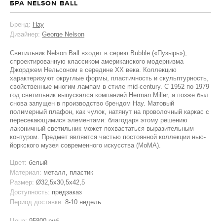
БРА NELSON BALL
Бренд:
Hay
Дизайнер:
George Nelson
Светильник Nelson Ball входит в серию Bubble («Пузырь»),
спроектированную классиком американского модернизма
Джорджем Нельсоном в середине XX века. Коллекцию
характеризуют округлые формы, пластичность и скульптурность,
свойственные многим лампам в стиле mid-century. С 1952 по 1979
год светильник выпускался компанией Herman Miller, а позже был
снова запущен в производство брендом Hay. Матовый
полимерный плафон, как чулок, натянут на проволочный каркас с
пересекающимися элементами: благодаря этому решению
лаконичный светильник может похвастаться выразительным
контуром. Предмет является частью постоянной коллекции нью-
йоркского музея современного искусства (MoMA).
Цвет:
белый
Материал:
металл, пластик
Размер:
Ø32,5x30,5x42,5
Доступность:
предзаказ
Период доставки:
8-10 недель
Цена:
95800 руб.