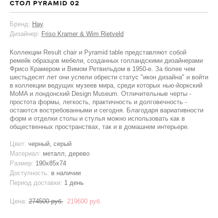
СТОЛ PYRAMID 02
Бренд:
Hay
Дизайнер:
Friso Kramer & Wim Rietveld
Коллекции Result chair и Pyramid table представляют собой
ремейк образцов мебели, созданных голландскими дизайнерами
Фрисо Крамером и Вимом Ретвильдом в 1950-е. За более чем
шестьдесят лет они успели обрести статус "икон дизайна" и войти
в коллекции ведущих музеев мира, среди которых нью-йоркский
MoMA и лондонский Design Museum. Отличительные черты -
простота формы, легкость, практичность и долговечность -
остаются востребованными и сегодня. Благодаря вариативности
форм и отделки столы и стулья можно использовать как в
общественных пространствах, так и в домашнем интерьере.
Цвет:
черный, серый
Материал:
металл, дерево
Размер:
190x85x74
Доступность:
в наличии
Период доставки:
1 день
Цена:
274500 руб.
219600 руб.