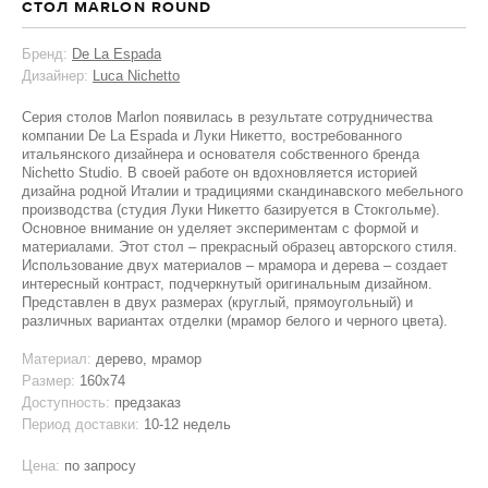
СТОЛ MARLON ROUND
Бренд:
De La Espada
Дизайнер:
Luca Nichetto
Серия столов Marlon появилась в результате сотрудничества
компании De La Espada и Луки Никетто, востребованного
итальянского дизайнера и основателя собственного бренда
Nichetto Studio. В своей работе он вдохновляется историей
дизайна родной Италии и традициями скандинавского мебельного
производства (студия Луки Никетто базируется в Стокгольме).
Основное внимание он уделяет экспериментам с формой и
материалами. Этот стол – прекрасный образец авторского стиля.
Использование двух материалов – мрамора и дерева – создает
интересный контраст, подчеркнутый оригинальным дизайном.
Представлен в двух размерах (круглый, прямоугольный) и
различных вариантах отделки (мрамор белого и черного цвета).
Материал:
дерево, мрамор
Размер:
160x74
Доступность:
предзаказ
Период доставки:
10-12 недель
Цена:
по запросу