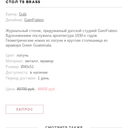
СТОЛ TS BRASS
Бренд:
Gubi
Дизайнер:
GamFratesi
Журнальный столик, придуманный датской студией GamFratesi.
Вдохновением послужила архитектура 1930-х годов.
Геометрические ножки из латуни и круглая столешница из
мрамора Green Guatemala.
Цвет:
латунь
Материал:
металл, мрамор
Размер:
Ø40x51
Доступность:
в наличии
Период доставки:
1 день
Цена:
80700 руб.
48400 руб.
ЗАПРОС
СМОТРИТЕ ТАКЖЕ