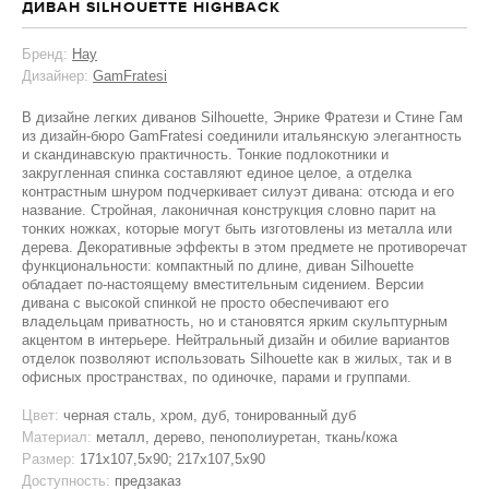
ДИВАН SILHOUETTE HIGHBACK
Бренд:
Hay
Дизайнер:
GamFratesi
В дизайне легких диванов Silhouette, Энрике Фратези и Стине Гам
из дизайн-бюро GamFratesi соединили итальянскую элегантность
и скандинавскую практичность. Тонкие подлокотники и
закругленная спинка составляют единое целое, а отделка
контрастным шнуром подчеркивает силуэт дивана: отсюда и его
название. Стройная, лаконичная конструкция словно парит на
тонких ножках, которые могут быть изготовлены из металла или
дерева. Декоративные эффекты в этом предмете не противоречат
функциональности: компактный по длине, диван Silhouette
обладает по-настоящему вместительным сидением. Версии
дивана с высокой спинкой не просто обеспечивают его
владельцам приватность, но и становятся ярким скульптурным
акцентом в интерьере. Нейтральный дизайн и обилие вариантов
отделок позволяют использовать Silhouette как в жилых, так и в
офисных пространствах, по одиночке, парами и группами.
Цвет:
черная сталь, хром, дуб, тонированный дуб
Материал:
металл, дерево, пенополиуретан, ткань/кожа
Размер:
171х107,5х90; 217х107,5х90
Доступность:
предзаказ