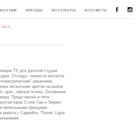
ИЕНТАМ
БРЕНДЫ
ИНТЕРЬЕРЫ
КОНТАКТЫ
SALE
лекции TS для датской студии
годов. Отсюда - ножки из металла
"геометрическим" решением.
ора нескольких цветов на выбор
б, орех, черный ясень). Основание
мора. Представлен в пяти
архитекторов Стине Гам и Энрико
ми мебельными брендами
абота с Cappellini, Thonet, Ligne
омпаниями.