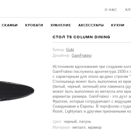
О НАС
КЛ
СКАМЬИ
КРОВАТИ
ХРАНЕНИЕ
АКСЕССУАРЫ
КУХНИ
СТОЛ TS COLUMN DINING
Бренд:
Gubi
Дизайнер:
GamFratesi
Источником вдохновения при создании кол
GamFratesi послужила архитектура 1930-х 
с характерным для эпохи ар-деко строгим 
Столешница может быть выполнена из мрам
(белый, черный, зеленый) или ламината (ду
может быть выполнено из металла или мра
вариантах размера. GamFratesi - это дуэт 
Фратези, которые сотрудничают с ведущи
Скандинавии и Европы. В портфолио студии р
Roset, Lightyears и другими признанными к
Цвет:
черный, латунь
Материал:
металл, мрамор