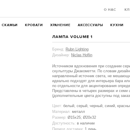
О НАС
КЛ
СКАМЬИ
КРОВАТИ
ХРАНЕНИЕ
АКСЕССУАРЫ
КУХНИ
ЛАМПА VOLUME 1
Бренд:
Rubn Lighting
Дизайнер:
Niclas Hoflin
Источником вдохновения при создании се
скульптуры Джакометти. По словам дизай
направленный источник света, не мешающ
идеально подходят для интерьера бара ил
по отдельности для акцентирования опреде
Представлены в четырех размерах и семи 
(дополнительные цвета доступны под заказ
Цвет:
белый, серый, черный, синий, красны
Материал:
металл
Размер:
Ø15х25; Ø20х32
Доступность:
в наличии
Период доставки:
1 день