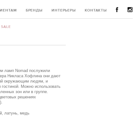
ИЕНТАМ
БРЕНДЫ
ИНТЕРЬЕРЫ
КОНТАКТЫ
SALE
рии ламп Nomad послужили
нера Никласа Хофлина они дают
ий окружающим людям, и
и гостиной. Можно использовать
ленных зон или в группе.
цветовых решениях
).
й, латунь, медь