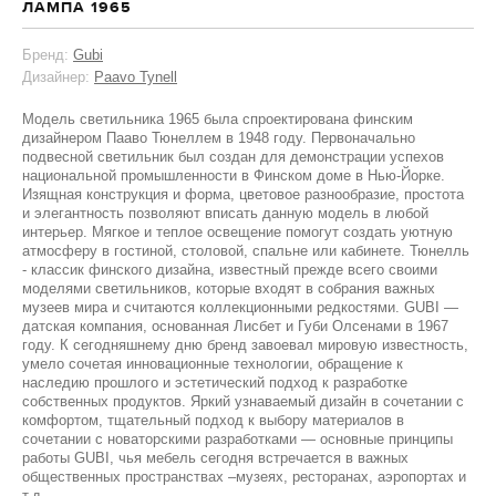
ЛАМПА 1965
Бренд:
Gubi
Дизайнер:
Paavo Tynell
Модель светильника 1965 была спроектирована финским
дизайнером Пааво Тюнеллем в 1948 году. Первоначально
подвесной светильник был создан для демонстрации успехов
национальной промышленности в Финском доме в Нью-Йорке.
Изящная конструкция и форма, цветовое разнообразие, простота
и элегантность позволяют вписать данную модель в любой
интерьер. Мягкое и теплое освещение помогут создать уютную
атмосферу в гостиной, столовой, спальне или кабинете. Тюнелль
- классик финского дизайна, известный прежде всего своими
моделями светильников, которые входят в собрания важных
музеев мира и считаются коллекционными редкостями. GUBI —
датская компания, основанная Лисбет и Губи Олсенами в 1967
году. К сегодняшнему дню бренд завоевал мировую известность,
умело сочетая инновационные технологии, обращение к
наследию прошлого и эстетический подход к разработке
собственных продуктов. Яркий узнаваемый дизайн в сочетании с
комфортом, тщательный подход к выбору материалов в
сочетании с новаторскими разработками — основные принципы
работы GUBI, чья мебель сегодня встречается в важных
общественных пространствах –музеях, ресторанах, аэропортах и
т.д.