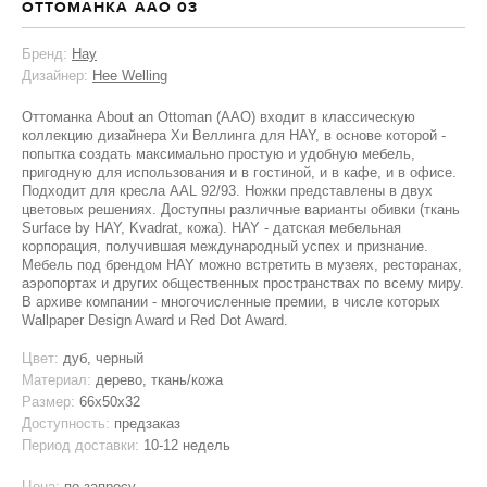
ОТТОМАНКА AAO 03
Бренд:
Hay
Дизайнер:
Hee Welling
Оттоманка About an Ottoman (AAO) входит в классическую
коллекцию дизайнера Хи Веллинга для HAY, в основе которой -
попытка создать максимально простую и удобную мебель,
пригодную для использования и в гостиной, и в кафе, и в офисе.
Подходит для кресла AAL 92/93. Ножки представлены в двух
цветовых решениях. Доступны различные варианты обивки (ткань
Surface by HAY, Kvadrat, кожа). HAY - датская мебельная
корпорация, получившая международный успех и признание.
Мебель под брендом HAY можно встретить в музеях, ресторанах,
аэропортах и других общественных пространствах по всему миру.
В архиве компании - многочисленные премии, в числе которых
Wallpaper Design Award и Red Dot Award.
Цвет:
дуб, черный
Материал:
дерево, ткань/кожа
Размер:
66x50x32
Доступность:
предзаказ
Период доставки:
10-12 недель
Цена:
по запросу