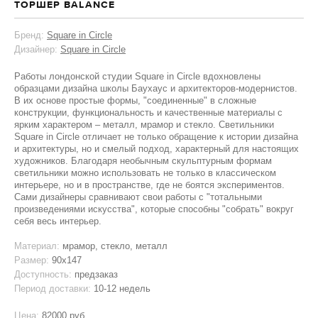
ТОРШЕР BALANCE
Бренд:
Square in Circle
Дизайнер:
Square in Circle
Работы лондонской студии Square in Circle вдохновлены
образцами дизайна школы Баухаус и архитекторов-модернистов.
В их основе простые формы, "соединенные" в сложные
конструкции, функциональность и качественные материалы с
ярким характером – металл, мрамор и стекло. Светильники
Square in Circle отличает не только обращение к истории дизайна
и архитектуры, но и смелый подход, характерный для настоящих
художников. Благодаря необычным скульптурным формам
светильники можно использовать не только в классическом
интерьере, но и в пространстве, где не боятся экспериментов.
Сами дизайнеры сравнивают свои работы с "тотальными
произведениями искусства", которые способны "собрать" вокруг
себя весь интерьер.
Материал:
мрамор, стекло, металл
Размер:
90х147
Доступность:
предзаказ
Период доставки:
10-12 недель
Цена:
82000 руб.