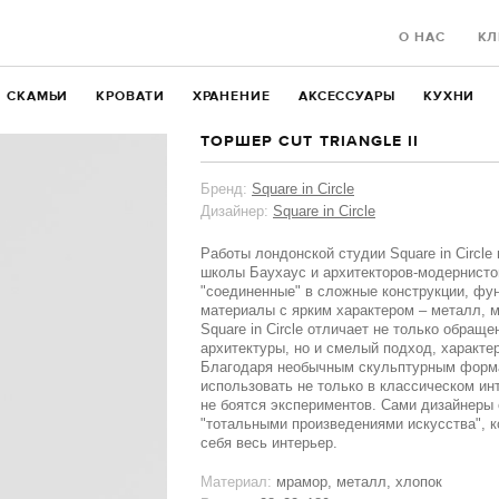
О НАС
КЛ
СКАМЬИ
КРОВАТИ
ХРАНЕНИЕ
АКСЕССУАРЫ
КУХНИ
ТОРШЕР CUT TRIANGLE II
Бренд:
Square in Circle
Дизайнер:
Square in Circle
Работы лондонской студии Square in Circl
школы Баухаус и архитекторов-модернисто
"соединенные" в сложные конструкции, фу
материалы с ярким характером – металл, м
Square in Circle отличает не только обраще
архитектуры, но и смелый подход, характ
Благодаря необычным скульптурным форм
использовать не только в классическом инт
не боятся экспериментов. Сами дизайнеры
"тотальными произведениями искусства", к
себя весь интерьер.
Материал:
мрамор, металл, хлопок