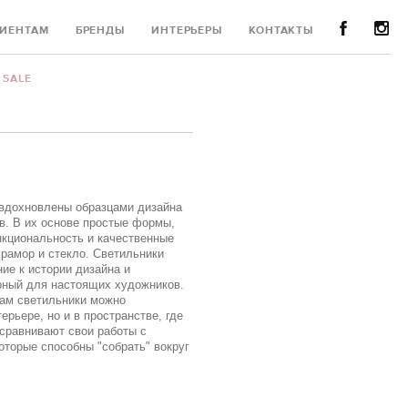
ИЕНТАМ
БРЕНДЫ
ИНТЕРЬЕРЫ
КОНТАКТЫ
SALE
e вдохновлены образцами дизайна
в. В их основе простые формы,
нкциональность и качественные
рамор и стекло. Светильники
ние к истории дизайна и
ерный для настоящих художников.
ам светильники можно
ерьере, но и в пространстве, где
 сравнивают свои работы с
оторые способны "собрать" вокруг