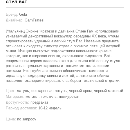
СТУЛ BAT
Бренд:
Gubi
Дизайнер:
GamFratesi
Итальянец Энрике Фратези и датчанка Стине Гам использовали
узнаваемый декоративный вокабуляр середины XX века, чтобы
спроектировать удобный и легкий стул Bat. Название предмета
отсылает к сходству силуэту стула с обликом летящей летучей
мыши. Изящно выгнутые подлокотники напоминают крылья,
которые, как и широкая спинка, охватывают сидящего. Bat -
современная версия классического для стиля mid-century стула-
раковины с цельным каркасом и тонкими металлическими
ножками. Его глубина и ширина обеспечивают комфорт и
идеальную поддержку спины и локтей, а лаконизм облика
позволяет экспериментировать с выбором текстильной отделки.
Цвет:
латунь, состаренная латунь, черный хром, черный матовый
Материал:
металл, текстиль, полиуретан
Доступность:
предзаказ
Период доставки:
10-12 недель
Цена:
по запросу