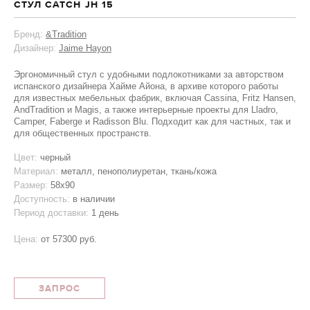
СТУЛ CATCH JH 15
Бренд:
&Tradition
Дизайнер:
Jaime Hayon
Эргономичный стул с удобными подлокотниками за авторством
испанского дизайнера Хайме Айона, в архиве которого работы
для известных мебельных фабрик, включая Cassina, Fritz Hansen,
AndTradition и Magis, а также интерьерные проекты для Lladro,
Camper, Faberge и Radisson Blu. Подходит как для частных, так и
для общественных пространств.
Цвет:
черный
Материал:
металл, пенополиуретан, ткань/кожа
Размер:
58x90
Доступность:
в наличии
Период доставки:
1 день
Цена:
от
57300 руб.
ЗАПРОС