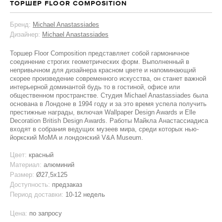
ТОРШЕР FLOOR COMPOSITION
Бренд:
Michael Anastassiades
Дизайнер:
Michael Anastassiades
Торшер Floor Composition представляет собой гармоничное
соединение строгих геометрических форм. Выполненный в
непривычном для дизайнера красном цвете и напоминающий
скорее произведение современного искусства, он станет важной
интерьерной доминантой будь то в гостиной, офисе или
общественном пространстве. Студия Michael Anastassiades была
основана в Лондоне в 1994 году и за это время успела получить
престижные награды, включая Wallpaper Design Awards и Elle
Decoration British Design Awards. Работы Майкла Анастассиадиса
входят в собрания ведущих музеев мира, среди которых нью-
йоркский MoMA и лондонский V&A Museum.
Цвет:
красный
Материал:
алюминий
Размер:
Ø27,5x125
Доступность:
предзаказ
Период доставки:
10-12 недель
Цена:
по запросу