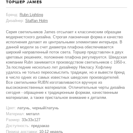
ТОРШЕР JAMES
Бренд:
Rubn Lighting
Дизайнер:
Staffan Holm
Серия светильников James отсылает к классическим образцам
модернистского дизайна. Строгая лаконичная форма и качество
исполнения делают их центральными элементами интерьера. В
данной модели за счет диаметра плафона обеспечивается
широкий направленный поток света. Торшер представлен в двух
цветовых решениях, положение плафона регулируется. Шведская
компании Rubn занимается производством светильников с 1950-х.
За последние несколько лет дизайнеру Никласу Хофлину
удалось не только переосмыслить традиции, но и вывести бренд
в число одних из самых известных шведских производителей.
Все светильники RUBN изготавливаются вручную из
высококачественных материалов. Отличительные черты дизайна
сегодня - обращение к традиционным формам, качественным
материалам, а также пристальное внимание к деталям.
Цвет:
латунь, черный/латунь
Материал:
металл
Размер:
33х33х127
Доступность:
предзаказ
Период доставки:
10-12 недель