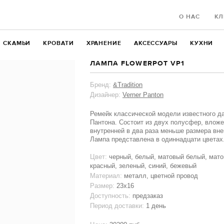
О НАС
КЛ
СКАМЬИ
КРОВАТИ
ХРАНЕНИЕ
АКСЕССУАРЫ
КУХНИ
ЛАМПА FLOWERPOT VP1
Бренд:
&Tradition
Дизайнер:
Verner Panton
Ремейк классической модели известного д
Пантона. Состоит из двух полусфер, вложе
внутренней в два раза меньше размера вне
Лампа представлена в одиннадцати цветах
Цвет:
черный, белый, матовый белый, мато
красный, зеленый, синий, бежевый
Материал:
металл, цветной провод
Размер:
23x16
Доступность:
предзаказ
Период доставки:
1 день