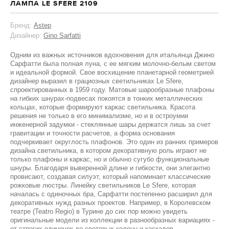
ЛАМПА LE SFERE 2109
Бренд:
Astep
Дизайнер:
Gino Sarfatti
Одним из важных источников вдохновения для итальянца Джино
Сарфатти была полная луна, с ее мягким молочно-белым светом
и идеальной формой. Свое восхищение планетарной геометрией
дизайнер выразил в грациозных светильниках Le Sfere,
спроектированных в 1959 году. Матовые шарообразные плафоны
на гибких шнурах-подвесах покоятся в тонких металлических
кольцах, которые формируют каркас светильника. Красота
решения не только в его минимализме, но и в остроумии
инженерной задумки - стеклянные шары держатся лишь за счет
гравитации и точности расчетов, а форма основания
подчеркивает округлость плафонов. Это один из ранних примеров
дизайна светильника, в котором декоративную роль играют не
только плафоны и каркас, но и обычно сугубо функциональные
шнуры. Благодаря выверенной длине и гибкости, они элегантно
провисают, создавая силуэт, который напоминает классические
рожковые люстры. Линейку светильников Le Sfere, которая
началась с одиночных бра, Сарфатти постепенно расширил для
декоративных нужд разных проектов. Например, в Королевском
театре (Teatro Regio) в Турине до сих пор можно увидеть
оригинальные модели из коллекции в разнообразных вариациях -
от строгих одиночек до световых колонн и каскадов.