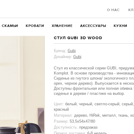
О НАС
КЛ
СКАМЬИ
КРОВАТИ
ХРАНЕНИЕ
АКСЕССУАРЫ
КУХНИ
СТУЛ GUBI 3D WOOD
Бренд:
Gubi
Дизайнер:
Gubi
Cтул из классической серии GUBI, придум
Komplot. В основе производства - инновац
Сиденье из гнутого шпона/ экологичного пл
орех, черное дерево). Выпускается в неск
Доступны фронтальная или полная обивка 
сиденье в дереве / пластике на выбор.
Цвет:
белый, черный, светло-серый, серый,
красный
Материал:
дерево, HiRek, металл, ткань, к
Размер:
53,5x54x47/80
Доступность:
предзаказ
Период доставки:
6-8 недель