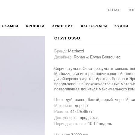
О НАС
КЛ
СКАМЬИ
КРОВАТИ
ХРАНЕНИЕ
АКСЕССУАРЫ
КУХНИ
СТУЛ OSSO
Бренд:
Mattiazzi
Дизайнер:
Ronan & Erwan Bouroullec
Серия стульев Osso - результат совместно
Mattiazzi, чья история насчитывает более с
дизайнерского дуэта - братьев Ронана и Э
использованы высококачественные материа
позволяющая добиться максимального комф
Цвет:
дуб, ясень, белый, серый, черный, с
Материал:
дерево
Размер:
44x49x46/77
Доступность:
предзаказ
Период доставки:
10-12 недель