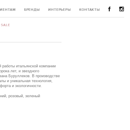
ИЕНТАМ
БРЕНДЫ
ИНТЕРЬЕРЫ
КОНТАКТЫ
SALE
й работы итальянской компании
орока лет, и звездного
рвана Буруллеков. В производстве
лы и уникальная технология,
орта и экологичности.
иний, розовый, зеленый